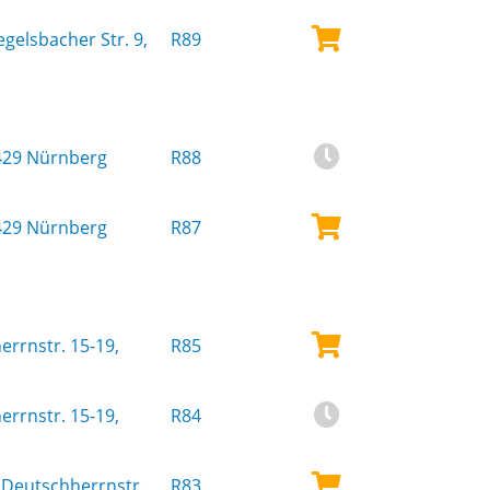
gelsbacher Str. 9,
R89
0429 Nürnberg
R88
0429 Nürnberg
R87
rrnstr. 15-19,
R85
rrnstr. 15-19,
R84
Deutschherrnstr.
R83