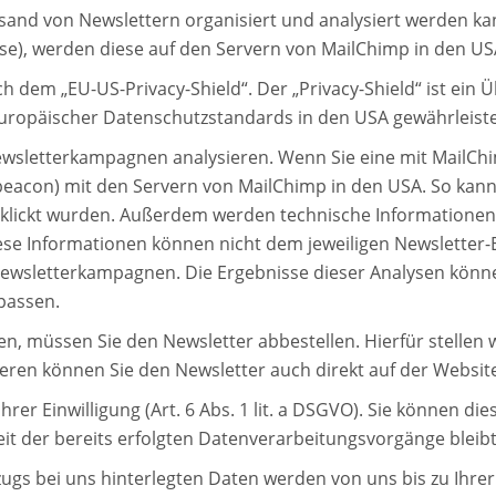
ersand von Newslettern organisiert und analysiert werden 
sse), werden diese auf den Servern von MailChimp in den US
ach dem „EU-US-Privacy-Shield“. Der „Privacy-Shield“ ist e
uropäischer Datenschutzstandards in den USA gewährleisten
wsletterkampagnen analysieren. Wenn Sie eine mit MailChim
-beacon) mit den Servern von MailChimp in den USA. So kann 
klickt wurden. Außerdem werden technische Informationen erf
ese Informationen können nicht dem jeweiligen Newsletter
 Newsletterkampagnen. Die Ergebnisse dieser Analysen könn
passen.
, müssen Sie den Newsletter abbestellen. Hierfür stellen w
ren können Sie den Newsletter auch direkt auf der Website
rer Einwilligung (Art. 6 Abs. 1 lit. a DSGVO). Sie können die
it der bereits erfolgten Datenverarbeitungsvorgänge bleib
ugs bei uns hinterlegten Daten werden von uns bis zu Ihre